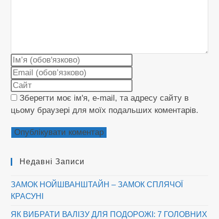
Введіть
своє
Введіть
ім'я
свою
Введіть
або
електронну
URL-
Зберегти моє ім'я, e-mail, та адресу сайту в
ім'я
адресу,
адресу
користувача,
цьому браузері для моїх подальших коментарів.
щоб
сайту
щоб
прокоментувати
(необов’язково)
прокоментувати
Недавні Записи
ЗАМОК НОЙШВАНШТАЙН – ЗАМОК СПЛЯЧОЇ
КРАСУНІ
ЯК ВИБРАТИ ВАЛІЗУ ДЛЯ ПОДОРОЖІ: 7 ГОЛОВНИХ