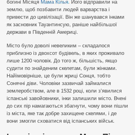
богині Місяця
Мама Кілья
. Його відправили на
землю, щоб позбавити людей варварства і
привести до цивілізації. Він же шанувався інками
як засновник Тауантинсую, раніше найбільшої
держави в Південній Америці.
Місто було доволі невеликим – складалося
приблизно із двохсот будівель, в яких проживало
лише 1200 чоловік. До того ж, більшість, якщо
судити по знайденим скелетам, були жінками.
Найімовірніше, це були жриці Сонця, тобто
Сонячні діви. Чоловіки зазвичай займалися
землеробством, але в 1532 році, коли з’явилися
іспанські завойовники, інки залишили місто. Вчені
до сих пір намагаються збагнути, чому вони пішли
із міста, яке так добре захищене скелями, і де
вони змогли сховатися від іспанських військ.