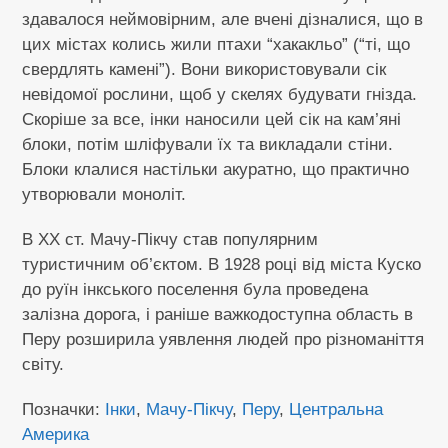
здавалося неймовірним, але вчені дізналися, що в
цих містах колись жили птахи “хакакльо” (“ті, що
свердлять камені”). Вони використовували сік
невідомої рослини, щоб у скелях будувати гнізда.
Скоріше за все, інки наносили цей сік на кам’яні
блоки, потім шліфували їх та викладали стіни.
Блоки клалися настільки акуратно, що практично
утворювали моноліт.
В XX ст. Мачу-Пікчу став популярним
туристичним об’єктом. В 1928 році від міста Куско
до руїн інкського поселення була проведена
залізна дорога, і раніше важкодоступна область в
Перу розширила уявлення людей про різноманіття
світу.
Позначки
:
Інки
,
Мачу-Пікчу
,
Перу
,
Центральна
Америка