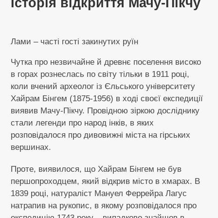
Історія відкриття Мачу-Пікчу
Лами – часті гості закинутих руїн
Чутка про незвичайне й древнє поселення високо
в горах рознеслась по світу тільки в 1911 році,
коли вчений археолог із Єльського університету
Хайрам Бінгем (1875-1956) в ході своєї експедиції
виявив Мачу-Пікчу. Провідною зіркою досліднику
стали легенди про народ інків, в яких
розповідалося про дивовижні міста на гірських
вершинах.
Проте, виявилося, що Хайрам Бінгем не був
першопроходцем, який відкрив місто в хмарах. В
1839 році, натураліст Мануел Феррейра Лагус
натрапив на рукопис, в якому розповідалося про
експедицію 1743 року – випадково знайшов в