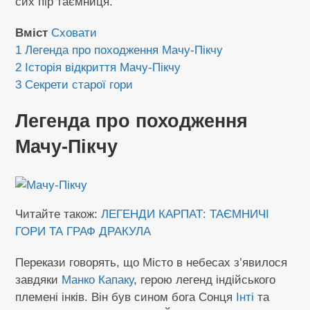
сих пір таємниця.
Вміст
Сховати
1
Легенда про походження Мачу-Пікчу
2
Історія відкриття Мачу-Пікчу
3
Секрети старої гори
Легенда про походження
Мачу-Пікчу
Читайте також:
ЛЕГЕНДИ КАРПАТ: ТАЄМНИЧІ
ГОРИ ТА ГРАФ ДРАКУЛА
Перекази говорять, що Місто в небесах з’явилося
завдяки
Манко Капаку
, герою легенд індійського
племені інків. Він був сином бога Сонця
Інті
та