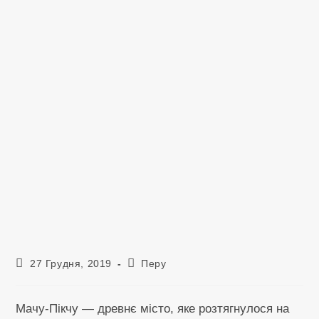
Запис
Категорія
27 Грудня, 2019
Перу
опубліковано:
запису:
Мачу-Пікчу — древнє місто, яке розтягнулося на