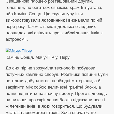
Священною площею розташований другий,
головний, по багатьох ознакам, храм Інтіуатана,
або Камінь Сонця. Цю скульптуру інки
використовували як годинник і визначали по ній
пори року. Також є в місті декілька оглядових
площадок, які свідчать про глибокі знання інків з
астрономії.
Камінь Сонця, Мачу-Пікчу, Перу
До сих пір не зрозуміла технологія побудови
потужних кам’яних споруд. Робітники повинні були
не тільки добувати всі необхідні матеріали, а й
закріпити між собою величезні гранітні блоки, а
потім підняти їх на значну висоту. Проте відповідь
на питання про скріплення блоків підказали все ті
ж легенди інків, в яких говориться, що будували
місто за допомогою птахів. Хоча спочатку це