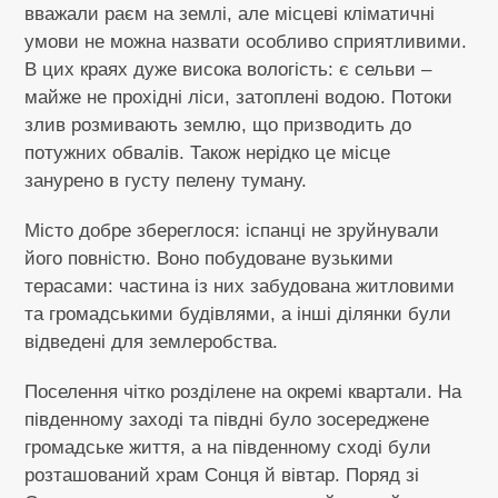
вважали раєм на землі, але місцеві кліматичні
умови не можна назвати особливо сприятливими.
В цих краях дуже висока вологість: є сельви –
майже не прохідні ліси, затоплені водою. Потоки
злив розмивають землю, що призводить до
потужних обвалів. Також нерідко це місце
занурено в густу пелену туману.
Місто добре збереглося: іспанці не зруйнували
його повністю. Воно побудоване вузькими
терасами: частина із них забудована житловими
та громадськими будівлями, а інші ділянки були
відведені для землеробства.
Поселення чітко розділене на окремі квартали. На
південному заході та півдні було зосереджене
громадське життя, а на південному сході були
розташований храм Сонця й вівтар. Поряд зі