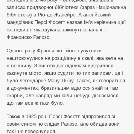
записах придворної бібліотеки (зараз Національна
бібліотека) в Ріо-де-Жанейро. А англійський
мандрівник Персі Фосетт назвав ім’я керівника цієї
експедиції, яка шукала закинуті копальні –
Франсиско Рапозо.
Одного разу Франсиско і його супутники
наштовхнулися на розщілину в скелі, яка вела на
її вершину. З висоти дослідникам відкрилося
закинуте місто, якщо судити по тих записам, це і
було легендарне Мачу-Пікчу. Також, як говориться
в документах, бразильцям вдалося знайти там
скарби, але навряд ми коли-небудь дізнаємося,
що там все ж таки було.
Також в 1925 році Персі Фосетт відправився зі
своїм сином по слідах Рапозо, але обидва вони
так і не повернулися.