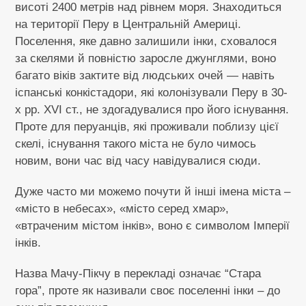
висоті 2400 метрів над рівнем моря. Знаходиться
на території Перу в Центральній Америці.
Поселення, яке давно залишили інки, сховалося
за скелями й повністю заросле джунглями, воно
багато віків зактите від людських очей — навіть
іспанські конкістадори, які колонізували Перу в 30-
х рр. XVI ст., не здогадувалися про його існування.
Проте для перуанців, які проживали поблизу цієї
скелі, існування такого міста не було чимось
новим, вони час від часу навідувалися сюди.
Дуже часто ми можемо почути й інші імена міста –
«місто в небесах», «місто серед хмар»,
«втраченим містом інків», воно є символом Імперії
інків.
Назва Мачу-Пікчу в перекладі означає “Стара
гора”, проте як називали своє поселенні інки – до