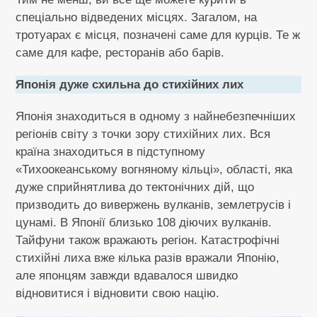
спеціально відведених місцях. Загалом, на
тротуарах є місця, позначені саме для курців. Те ж
саме для кафе, ресторанів або барів.
Японія дуже схильна до стихійних лих
Японія знаходиться в одному з найнебезпечніших
регіонів світу з точки зору стихійних лих. Вся
країна знаходиться в підступному
«Тихоокеанському вогняному кільці», області, яка
дуже сприйнятлива до тектонічних дій, що
призводить до вивержень вулканів, землетрусів і
цунамі. В Японії близько 108 діючих вулканів.
Тайфуни також вражають регіон. Катастрофічні
стихійні лиха вже кілька разів вражали Японію,
але японцям завжди вдавалося швидко
відновитися і відновити свою націю.