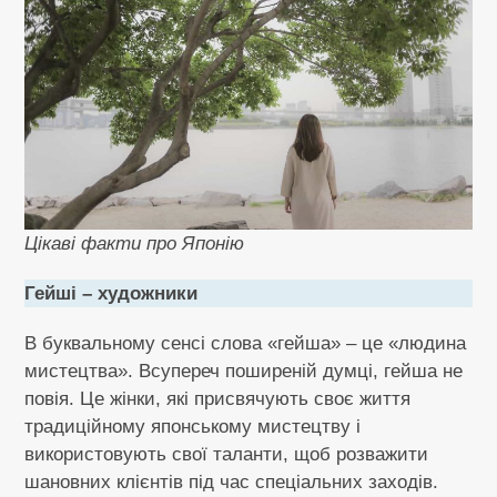
Цікаві факти про Японію
Гейші – художники
В буквальному сенсі слова «гейша» – це «людина
мистецтва». Всупереч поширеній думці, гейша не
повія. Це жінки, які присвячують своє життя
традиційному японському мистецтву і
використовують свої таланти, щоб розважити
шановних клієнтів під час спеціальних заходів.