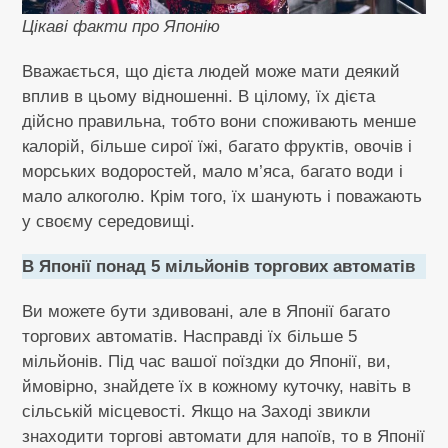
Цікаві факти про Японію
Вважається, що дієта людей може мати деякий
вплив в цьому відношенні. В цілому, їх дієта
дійсно правильна, тобто вони споживають менше
калорій, більше сирої їжі, багато фруктів, овочів і
морських водоростей, мало м’яса, багато води і
мало алкоголю. Крім того, їх шанують і поважають
у своєму середовищі.
В Японії понад 5 мільйонів торгових автоматів
Ви можете бути здивовані, але в Японії багато
торгових автоматів. Насправді їх більше 5
мільйонів. Під час вашої поїздки до Японії, ви,
ймовірно, знайдете їх в кожному куточку, навіть в
сільській місцевості. Якщо на Заході звикли
знаходити торгові автомати для напоїв, то в Японії