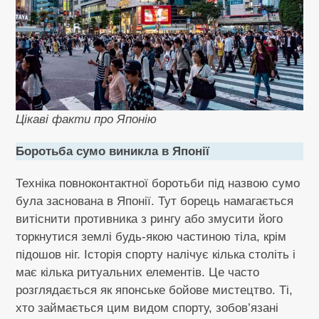
Цікаві факти про Японію
Боротьба сумо виникла в Японії
Техніка повноконтактної боротьби під назвою сумо
була заснована в Японії. Тут борець намагається
витіснити противника з рингу або змусити його
торкнутися землі будь-якою частиною тіла, крім
підошов ніг. Історія спорту налічує кілька століть і
має кілька ритуальних елементів. Це часто
розглядається як японське бойове мистецтво. Ті,
хто займається цим видом спорту, зобов’язані