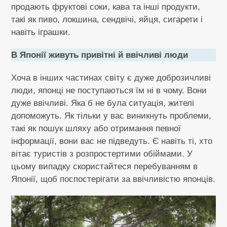
продають фруктові соки, кава та інші продукти,
такі як пиво, локшина, сендвічі, яйця, сигарети і
навіть іграшки.
В Японії живуть привітні й ввічливі люди
Хоча в інших частинах світу є дуже доброзичливі
люди, японці не поступаються їм ні в чому. Вони
дуже ввічливі. Яка б не була ситуація, жителі
допоможуть. Як тільки у вас виникнуть проблеми,
такі як пошук шляху або отримання певної
інформації, вони вас не підведуть. Є навіть ті, хто
вітає туристів з розпростертими обіймами. У
цьому випадку скористайтеся перебуванням в
Японії, щоб поспостерігати за ввічливістю японців.