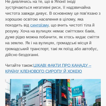
Не дивлячись на те, що в Японії іноді
зустрічаються негативні риси, її надзвичайна
чистота завжди дивує. В основному це пов’язано з
хорошою освітою населення в цілому, яка
походить від
синтоїзму
, що вчить чистоті тіла й
розуму. Хоча на вулицях немає сміттєвих баків,
дуже рідко можна побачити, як хтось кидає сміття
на землю. Як і на вулицях, громадські місця й
громадський транспорт, такі як поїзд або автобус,
дійсно бездоганні.
Читайте також:
ЦІКАВІ ФАКТИ ПРО КАНАДУ –
КРАЇНУ КЛЕНОВОГО СИРОПУ Й ХОКЕЮ