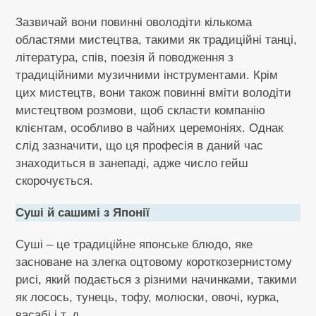
Зазвичай вони повинні оволодіти кількома
областями мистецтва, такими як традиційні танці,
література, спів, поезія й поводження з
традиційними музичними інструментами. Крім
цих мистецтв, вони також повинні вміти володіти
мистецтвом розмови, щоб скласти компанію
клієнтам, особливо в чайних церемоніях. Однак
слід зазначити, що ця професія в даний час
знаходиться в занепаді, адже число гейш
скорочується.
Суші й сашимі з Японії
Суші – це традиційне японське блюдо, яке
засноване на злегка оцтовому короткозернистому
рисі, який подається з різними начинками, такими
як лосось, тунець, тофу, молюски, овочі, курка,
васабі і т. д.