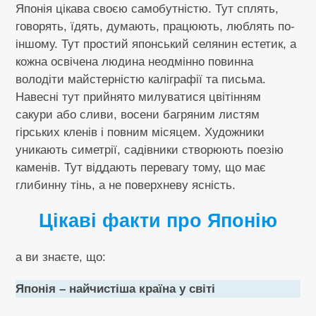
Японія цікава своєю самобутністю. Тут сплять,
говорять, їдять, думають, працюють, люблять по-
іншому. Тут простий японський селянин естетик, а
кожна освічена людина неодмінно повинна
володіти майстерністю каліграфії та письма.
Навесні тут прийнято милуватися цвітінням
сакури або сливи, восени багряним листям
гірських кленів і повним місяцем. Художники
уникають симетрії, садівники створюють поезію
каменів. Тут віддають перевагу тому, що має
глибинну тінь, а не поверхневу ясність.
Цікаві факти про Японію
а ви знаєте, що:
Японія – найчистіша країна у світі