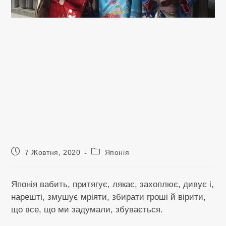
Запис
Категорія
7 Жовтня, 2020
Японія
опубліковано:
запису:
Японія вабить, притягує, лякає, захоплює, дивує і,
нарешті, змушує мріяти, збирати гроші й вірити,
що все, що ми задумали, збувається.