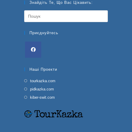
Знайдіть Те, Що Вас Цікавить:
Press
Escape
to
close
Приєднуйтесь
the
search
panel.
Відкриється
в
Наші Проекти
новій
вкладці
Відкриється
tourkazka.com
в
Відкриється
pidkazka.com
новій
в
Відкриється
kiber-swit.com
вкладці
новій
в
вкладці
новій
вкладці