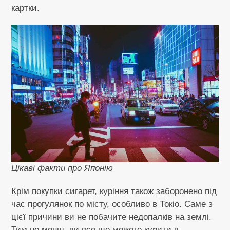
картки.
Цікаві факти про Японію
Крім покупки сигарет, куріння також заборонено під
час прогулянок по місту, особливо в Токіо. Саме з
цієї причини ви не побачите недопалків на землі.
Тим не менш, ви все ще можете курити в