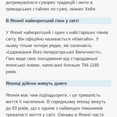
дотримуватися суворих традицій і жити в
громадських стайнях по сумо, званих Хейя.
В Японії найкоротший гімн у світі
У Японії найкоротший і один з найстаріших гімнів
світу. Він офіційно називається «Кімігайо». У
ньому тільки чотири рядки, які означають
«Царювання Його Імператорської Величності».
Гімн веде своє походження від стародавньої
японської поеми, написаної близько 794-1185
років.
Японці дійсно живуть довго
Японія має чим підбадьорити, і це тривалість
життя її населення. В середньому японці живуть
до 83 років, що є одним з найвищих показників
тривалості життя у світі. Окінаву в Японії часто